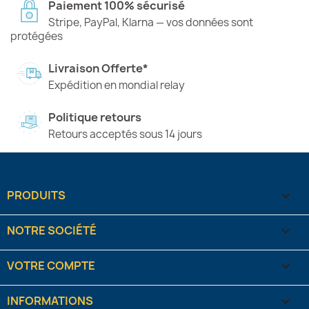
Paiement 100% sécurisé
Stripe, PayPal, Klarna — vos données sont
protégées
Livraison Offerte*
Expédition en mondial relay
Politique retours
Retours acceptés sous 14 jours
PRODUITS

NOTRE SOCIÉTÉ

VOTRE COMPTE

INFORMATIONS
keyboard_arrow_down