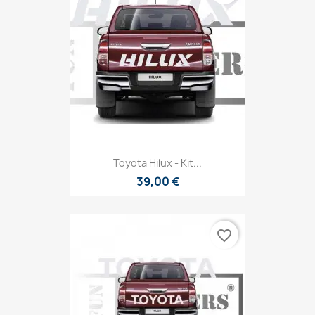
Toyota Hilux - Kit...
39,00 €
favorite_border