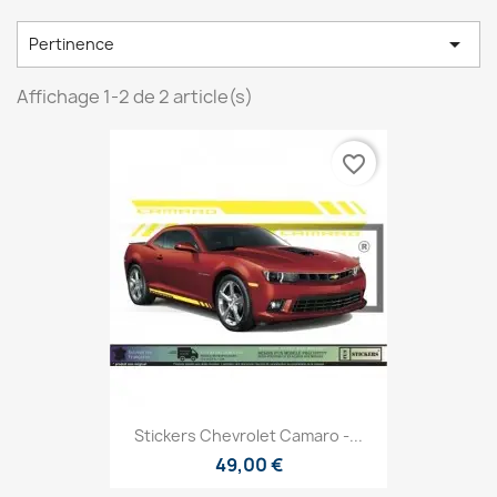

Pertinence
Affichage 1-2 de 2 article(s)
favorite_border
Stickers Chevrolet Camaro -...
49,00 €