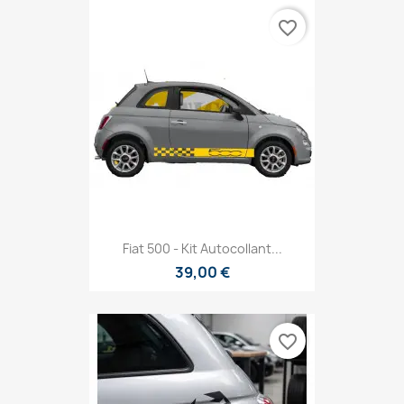
favorite_border
Fiat 500 - Kit Autocollant...
39,00 €
favorite_border