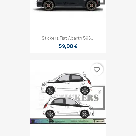
Stickers Fiat Abarth 595...
59,00 €
favorite_border