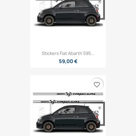
Stickers Fiat Abarth 595...
59,00 €
favorite_border