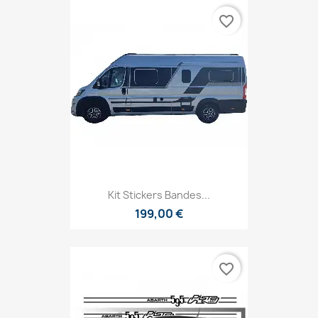
favorite_border
Kit Stickers Bandes...
199,00 €
favorite_border