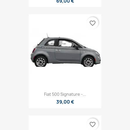
69,00 €
favorite_border
Fiat 500 Signature -...
39,00 €
favorite_border