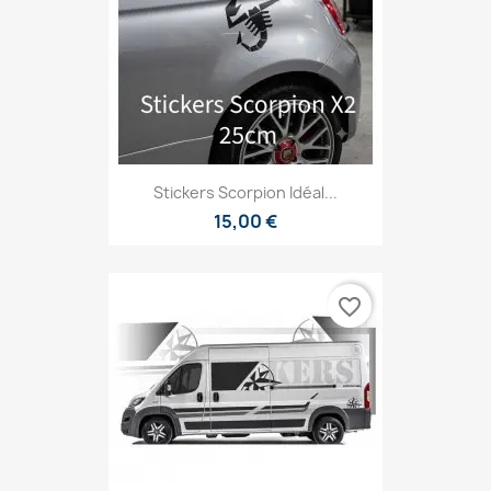
Stickers Scorpion Idéal...
15,00 €
favorite_border