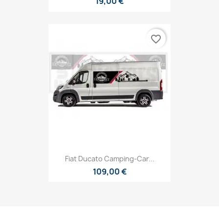
19,00 €
favorite_border
Fiat Ducato Camping-Car...
109,00 €