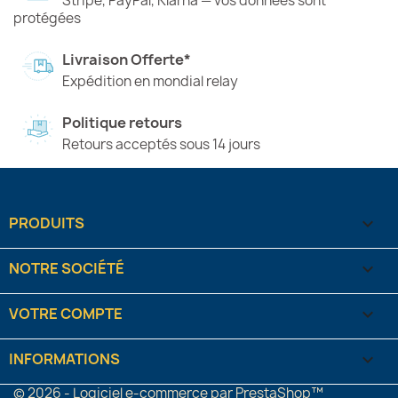
Stripe, PayPal, Klarna — vos données sont
protégées
Livraison Offerte*
Expédition en mondial relay
Politique retours
Retours acceptés sous 14 jours
PRODUITS

NOTRE SOCIÉTÉ

VOTRE COMPTE

INFORMATIONS
keyboard_arrow_down
© 2026 - Logiciel e-commerce par PrestaShop™